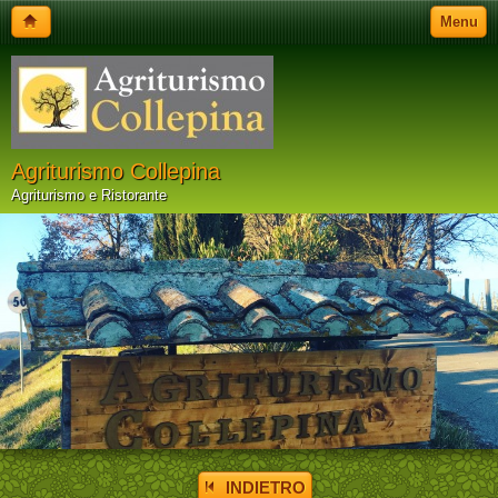
Menu
Agriturismo Collepina
Agriturismo e Ristorante
INDIETRO