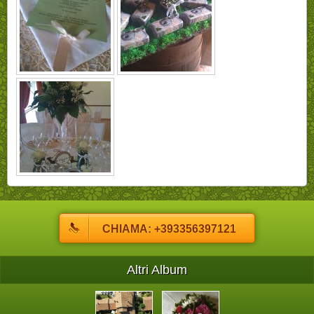
CHIAMA: +393356397121
Altri Album